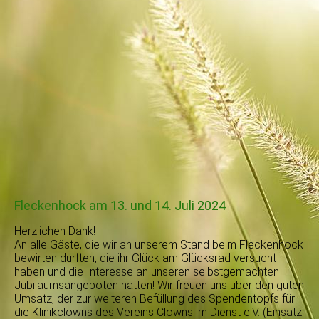
Fleckenhock am 13. und 14. Juli 2024
Herzlichen Dank!
An alle Gäste, die wir an unserem Stand beim Fleckenhock
bewirten durften, die ihr Glück am Glücksrad versucht
haben und die Interesse an unseren selbstgemachten
Jubiläumsangeboten hatten! Wir freuen uns über den guten
Umsatz, der zur weiteren Befüllung des Spendentopfs für
die Klinikclowns des Vereins Clowns im Dienst e.V. (Einsatz