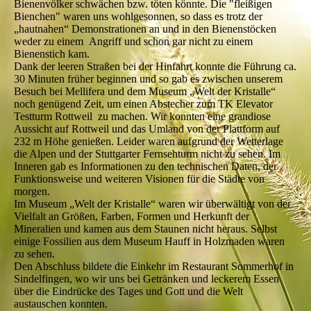
Bienenvölker schwächen bzw. töten könnte. Die "fleißigen
Bienchen" waren uns wohlgesonnen, so dass es trotz der
„hautnahen“ Demonstrationen an und in den Bienenstöcken
weder zu einem Angriff und schon gar nicht zu einem
Bienenstich kam.
Dank der leeren Straßen bei der Hinfahrt konnte die Führung ca.
30 Minuten früher beginnen und so gab es zwischen unserem
Besuch bei Mellifera und dem Museum „Welt der Kristalle“
noch genügend Zeit, um einen Abstecher zum TK Elevator
Testturm Rottweil zu machen. Wir konnten eine grandiose
Aussicht auf Rottweil und das Umland von der Plattform auf
232 m Höhe genießen. Leider waren aufgrund der Wetterlage
die Alpen und der Stuttgarter Fernsehturm nicht zu sehen. Im
Inneren gab es Informationen zu den technischen Daten, der
Funktionsweise und weiteren Visionen für die Städte von
morgen.
Im Museum „Welt der Kristalle“ waren wir überwältigt von der
Vielfalt an Größen, Farben, Formen und Herkunft der
Mineralien und kamen aus dem Staunen nicht heraus. Selbst
einige Fossilien aus dem Museum Hauff in Holzmaden waren
zu sehen.
Den Abschluss bildete die Einkehr im Restaurant Sommerhof in
Sindelfingen, wo wir uns bei Getränken und leckerem Essen
über die Eindrücke des Tages und Gott und die Welt
austauschen konnten.