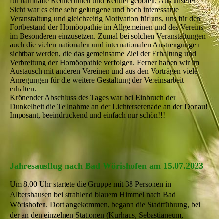
für namhafte Rednerinnen und Redner geboten. Aus unserer
Sicht war es eine sehr gelungene und hoch interessante
Veranstaltung und gleichzeitig Motivation für uns, uns für den
Fortbestand der Homöopathie im Allgemeinen und des Vereins
im Besonderen einzusetzen. Zumal bei solchen Veranstaltungen
auch die vielen nationalen und internationalen Anstrengungen
sichtbar werden, die das gemeinsame Ziel der Erhaltung und
Verbreitung der Homöopathie verfolgen. Ferner haben wir im
Austausch mit anderen Vereinen und aus den Vorträgen viele
Anregungen für die weitere Gestaltung der Vereinsarbeit
erhalten.
Krönender Abschluss des Tages war bei Einbruch der
Dunkelheit die Teilnahme an der Lichterserenade an der Donau!
Imposant, beeindruckend und einfach nur schön!!!
Jahresausflug nach Bad Wörishofen am 15.07.2023
Um 8.00 Uhr startete die Gruppe mit 38 Personen in
Albershausen bei strahlend blauem Himmel nach Bad
Wörishofen. Dort angekommen, begann die Stadtführung, bei
der an den einzelnen Stationen (Kurhaus, Sebastianeum,