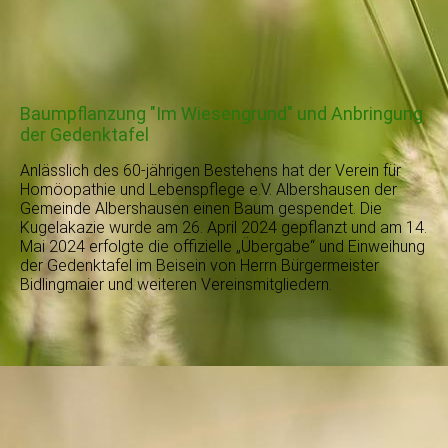
Baumpflanzung "Im Wiesengrund" und Anbringung
der Gedenktafel
Anlässlich des 60-jährigen Bestehens hat der Verein für
Homöopathie und Lebenspflege e.V. Albershausen der
Gemeinde Albershausen einen Baum gespendet. Die
Kugelakazie wurde am 26. April 2024 gepflanzt und am 14.
Mai 2024 erfolgte die offizielle „Ü
bergabe“ und Einweihung
der Gedenktafel im Beisein von Herrn Bürgermeister
Bidlingmaier und weiteren Vereinsmitgliedern.
JAQ_8294
JAQ_8331
JAQ_8344