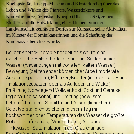
Kneippstraße, Kneipp-Museum und Klosterkirche) über das
Leben und Wirken des Pfarrers, Wasserdoktors und
Kinderfreundes, Sebastian Kneipp (1821 – 1897), seinen
Einfluss auf die Entwicklung eines kleinen, von der
Landwirtschaft geprägten Dorfes zur Kurstadt, seine Aktivitäten
im Kloster der Dominikanerinnen und die Schaffung des
Kinderasyls berichtet wurde.
Bei der Kneipp-Therapie handelt es sich um eine
ganzheitliche Heilmethode, die auf fünf Säulen basiert:
Wasser (Anwendungen mit vor allem kaltem Wasser),
Bewegung (bei fehlender körperlicher Arbeit moderate
Ausdauersportarten), Pflanzen/Kräuter (in Tees, Bade- und
Inhalationszusätzen oder als Auflagen und Wickel),
Ernährung (vorwiegend Vollwertkost, Obst und Gemüse
regional und saisonal) und Ordnung (bewusste
Lebensführung mit Stabilität und Ausgeglichenheit).
Selbstverständlich spielte an diesem Tag mit
hochsommerlichen Temperaturen das Wasser die größte
Rolle. Die Erfrischung (Wassertreten, Armbäder,
Trinkwasser, Salzinhalation in der Gradieranlage,