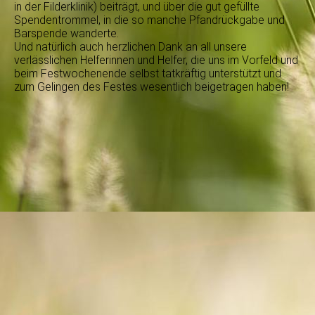
in der Filderklinik) beiträgt, und über die gut gefüllte
Spendentrommel, in die so manche Pfandrückgabe und
Barspende wanderte.
Und natürlich auch herzlichen Dank an all unsere
verlässlichen Helferinnen und Helfer, die uns im Vorfeld und
beim Festwochenende selbst tatkräftig unterstützt und
zum Gelingen des Festes wesentlich beigetragen haben!