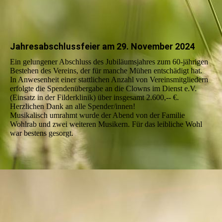
Jahresabschlussfeier am 29. November 2024
Ein gelungener Abschluss des Jubiläumsjahres zum 60-jährigen
Bestehen des Vereins, der für manche Mühen entschädigt hat.
In Anwesenheit einer stattlichen Anzahl von Vereinsmitgliedern
erfolgte die Spendenübergabe an die Clowns im Dienst e.V.
(Einsatz in der Filderklinik) über insgesamt 2.600,-- €.
Herzlichen Dank an alle Spender/innen!
Musikalisch umrahmt wurde der Abend von der Familie
Wohlrab und zwei weiteren Musikern. Für das leibliche Wohl
war bestens gesorgt.