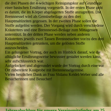
die drei Phasen der 4-wöchigen Reinigungskur auf Grundlage
einer basischen Ernährung vorgestellt. In der ersten Phase geht
es darum, die im Körper abgelagerten Stoffe anzugreifen. Die
Brennnessel wird als Gemüsebeilage zu den drei
Hauptmahlzeiten gegessen. In der zweiten Phase sollen die
Stoffe aufgelöst werden. Der Vorgang wird durch verschiedene
Kräutertees und eine Brennnessel-Beilage zum Mittagessen
unterstützt. In der dritten Phase werden neben anderen
Kräutertees jeweils zwei Tassen Brennnesseltee vor/zu den drei
Hauptmahlzeiten getrunken, um die gelösten Stoffe
auszuscheiden.
Ein gelungener Vortrag, der auch im Hinblick darauf, wie die
alltägliche Ernährungsweise bewusster gestaltet werden kann,
sehr aufschlussreich war.
Aufgelockert und abgerundet wurde der Vortrag durch eine vor
Ort zubereitete Kostprobe mit Brennnesselgemüse.
Vielen herzlichen Dank an Frau Shilanu Keidel-Weber und alle
Besucherinnen und Besucher!
Jahresabschluss für unsere Vereinsmitglieder am 25.