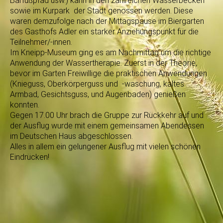
Barfußpfad usw.) kann in den zahlreichen Wasserbecken
sowie im Kurpark der Stadt genossen werden. Diese
waren demzufolge nach der Mittagspause im Biergarten
des Gasthofs Adler ein starker Anziehungspunkt für die
Teilnehmer/-innen.
Im Kneipp-Museum ging es am Nachmittag um die richtige
Anwendung der Wassertherapie. Zuerst in der Theorie,
bevor im Garten Freiwillige die praktischen Anwendungen
(Knieguss, Oberkörperguss und -waschung, kaltes
Armbad, Gesichtsguss, und Augenbaden) genießen
konnten.
Gegen 17.00 Uhr brach die Gruppe zur Rückkehr auf und
der Ausflug wurde mit einem gemeinsamen Abendessen
im Deutschen Haus abgeschlossen.
Alles in allem ein gelungener Ausflug mit vielen schönen
Eindrücken!