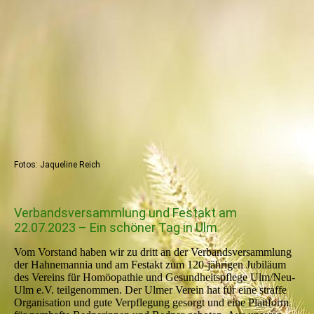
JAQ_8368
JAQ_8442
JAQ_8384
JAQ_8393
JAQ_8411
JAQ_8451
Fotos: Jaqueline Reich
Verbandsversammlung und Festakt am
22.07.2023 – Ein schöner Tag in Ulm
Vom Vorstand haben wir zu dritt an der Verbandsversammlung
der Hahnemannia und am Festakt zum 120-jährigen Jubiläum
des Vereins für Homöopathie und Gesundheitspflege Ulm/Neu-
Ulm e.V. teilgenommen. Der Ulmer Verein hat für eine straffe
Organisation und gute Verpflegung gesorgt und eine Plattform