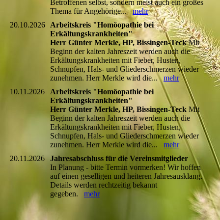
Betroffenen selbst, sondern meist auch ein großes
Thema für Angehörige...
mehr
20.10.2026
Arbeitskreis "Homöopathie bei
Erkältungskrankheiten"
Herr Günter Merkle, HP, Bissingen-Teck
Mit
Beginn der kalten Jahreszeit werden auch die
Erkältungskrankheiten mit Fieber, Husten,
Schnupfen, Hals- und Gliederschmerzen wieder
zunehmen. Herr Merkle wird die...
mehr
10.11.2026
Arbeitskreis "Homöopathie bei
Erkältungskrankheiten"
Herr Günter Merkle, HP, Bissingen-Teck
Mit
Beginn der kalten Jahreszeit werden auch die
Erkältungskrankheiten mit Fieber, Husten,
Schnupfen, Hals- und Gliederschmerzen wieder
zunehmen. Herr Merkle wird die...
mehr
20.11.2026
Jahresabschluss für die Vereinsmitglieder
In Planung - bitte Termin vormerken! Wir hoffen
auf einen geselligen und heiteren Jahresausklang.
Details werden rechtzeitig bekannt
gegeben.
mehr