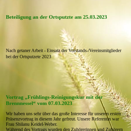
Beteiligung an der Ortsputzte am 25.03.2023
IMG_20230325_095456
20230325_113910_resized
Nach getaner Arbeit - Einsatz der Vorstands-/Vereinsmitglieder
bei der Ortsputzete 2023
Vortrag „Frühlings-Reinigungskur mit der
Brennnessel“ vom 07.03.2023
Wir haben uns sehr über das große Interesse für unseren ersten
Präsenzvortrag in diesem Jahr gefreut. Unsere Referentin war
Frau Shilanu Keidel-Weber.
Während des Vortrags wurden den Zuhörerinnen und Zuhörern